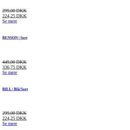
kan
vælges
299,00
DKK
på
224,25
DKK
varesiden
Dette
Se mere
vare
har
flere
BENSON | Sort
varianter.
Mulighederne
kan
vælges
449,00
DKK
på
336,75
DKK
varesiden
Dette
Se mere
vare
har
flere
BILL | Blå/Sort
varianter.
Mulighederne
kan
vælges
299,00
DKK
på
224,25
DKK
varesiden
Dette
Se mere
vare