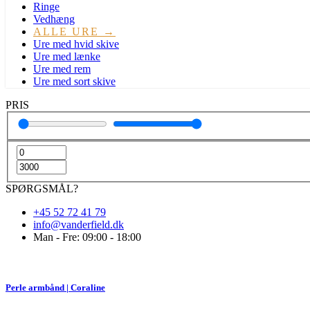
Ringe
Vedhæng
ALLE URE →
Ure med hvid skive
Ure med lænke
Ure med rem
Ure med sort skive
PRIS
SPØRGSMÅL?
+45 52 72 41 79
info@vanderfield.dk
Man - Fre: 09:00 - 18:00
Perle armbånd | Coraline