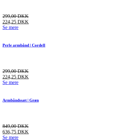
299,00
DKK
224,25
DKK
Dette
Se mere
vare
har
flere
Perle armbånd | Cordell
varianter.
Mulighederne
kan
vælges
299,00
DKK
på
224,25
DKK
varesiden
Dette
Se mere
vare
har
flere
Armbåndssæt | Grøn
varianter.
Mulighederne
kan
vælges
849,00
DKK
på
636,75
DKK
varesiden
Dette
Se mere