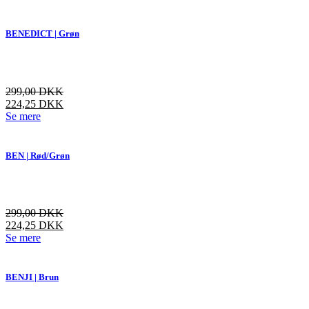
vare
har
flere
BENEDICT | Grøn
varianter.
Mulighederne
kan
vælges
299,00
DKK
på
224,25
DKK
varesiden
Dette
Se mere
vare
har
flere
BEN | Rød/Grøn
varianter.
Mulighederne
kan
vælges
299,00
DKK
på
224,25
DKK
varesiden
Dette
Se mere
vare
har
flere
BENJI | Brun
varianter.
Mulighederne