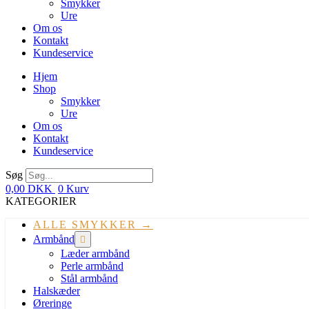
Smykker
Ure
Om os
Kontakt
Kundeservice
Hjem
Shop
Smykker
Ure
Om os
Kontakt
Kundeservice
Søg
0,00
DKK
0
Kurv
KATEGORIER
ALLE SMYKKER →
Armbånd
Læder armbånd
Perle armbånd
Stål armbånd
Halskæder
Øreringe