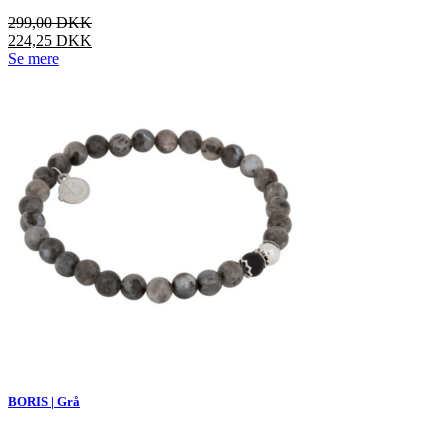
vælges
299,00
DKK
på
224,25
DKK
varesiden
Dette
Se mere
vare
har
flere
varianter.
Mulighederne
kan
vælges
på
varesiden
BORIS | Grå