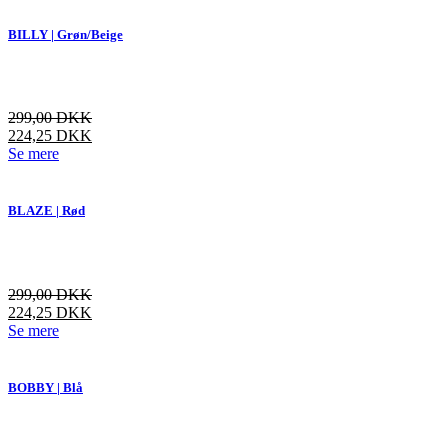
har
flere
BILLY | Grøn/Beige
varianter.
Mulighederne
kan
vælges
299,00
DKK
på
224,25
DKK
varesiden
Dette
Se mere
vare
har
flere
BLAZE | Rød
varianter.
Mulighederne
kan
vælges
299,00
DKK
på
224,25
DKK
varesiden
Dette
Se mere
vare
har
flere
BOBBY | Blå
varianter.
Mulighederne
kan