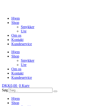
Videre
til
indhold
Hjem
Shop
Smykker
Ure
Om os
Kontakt
Kundeservice
Hjem
Shop
Smykker
Ure
Om os
Kontakt
Kundeservice
DKK
0,00
0
Kurv
Søg
Hjem
Shop