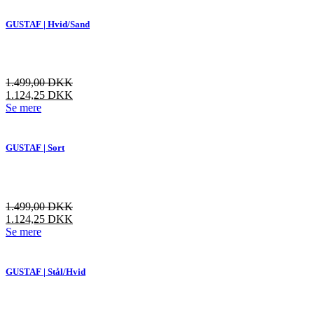
har
flere
GUSTAF | Hvid/Sand
varianter.
Mulighederne
kan
vælges
1.499,00
DKK
på
1.124,25
DKK
varesiden
Dette
Se mere
vare
har
flere
GUSTAF | Sort
varianter.
Mulighederne
kan
vælges
1.499,00
DKK
på
1.124,25
DKK
varesiden
Dette
Se mere
vare
har
flere
GUSTAF | Stål/Hvid
varianter.
Mulighederne
kan