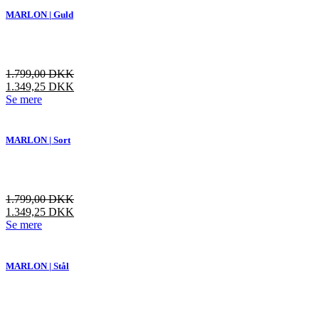
flere
MARLON | Guld
varianter.
Mulighederne
kan
vælges
1.799,00
DKK
på
1.349,25
DKK
varesiden
Dette
Se mere
vare
har
flere
MARLON | Sort
varianter.
Mulighederne
kan
vælges
1.799,00
DKK
på
1.349,25
DKK
varesiden
Dette
Se mere
vare
har
flere
MARLON | Stål
varianter.
Mulighederne
kan
vælges