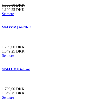
vælges
1.599,00
DKK
på
1.199,25
DKK
varesiden
Dette
Se mere
vare
har
flere
MALCOM | Stål/Hvid
varianter.
Mulighederne
kan
vælges
1.799,00
DKK
på
1.349,25
DKK
varesiden
Dette
Se mere
vare
har
flere
MALCOM | Stål/Sort
varianter.
Mulighederne
kan
vælges
1.799,00
DKK
på
1.349,25
DKK
varesiden
Dette
Se mere
vare
har