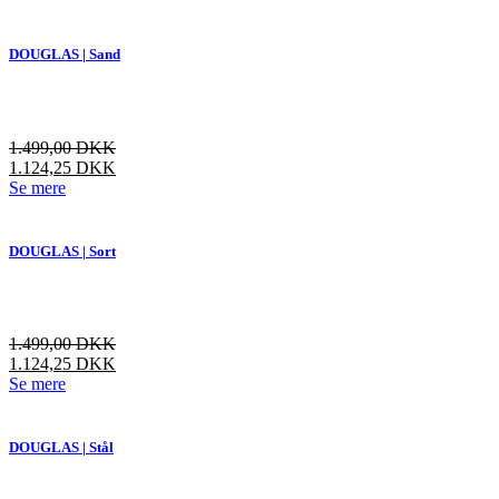
vare
har
flere
DOUGLAS | Sand
varianter.
Mulighederne
kan
vælges
1.499,00
DKK
på
1.124,25
DKK
varesiden
Dette
Se mere
vare
har
flere
DOUGLAS | Sort
varianter.
Mulighederne
kan
vælges
1.499,00
DKK
på
1.124,25
DKK
varesiden
Dette
Se mere
vare
har
flere
DOUGLAS | Stål
varianter.
Mulighederne