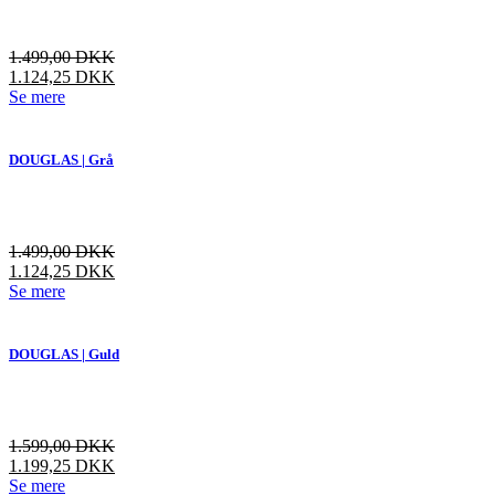
1.499,00
DKK
1.124,25
DKK
Dette
Se mere
vare
har
flere
DOUGLAS | Grå
varianter.
Mulighederne
kan
vælges
1.499,00
DKK
på
1.124,25
DKK
varesiden
Dette
Se mere
vare
har
flere
DOUGLAS | Guld
varianter.
Mulighederne
kan
vælges
1.599,00
DKK
på
1.199,25
DKK
varesiden
Dette
Se mere