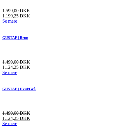
kan
vælges
1.599,00
DKK
på
1.199,25
DKK
varesiden
Dette
Se mere
vare
har
flere
GUSTAF | Brun
varianter.
Mulighederne
kan
vælges
1.499,00
DKK
på
1.124,25
DKK
varesiden
Dette
Se mere
vare
har
flere
GUSTAF | Hvid/Grå
varianter.
Mulighederne
kan
vælges
1.499,00
DKK
på
1.124,25
DKK
varesiden
Dette
Se mere
vare