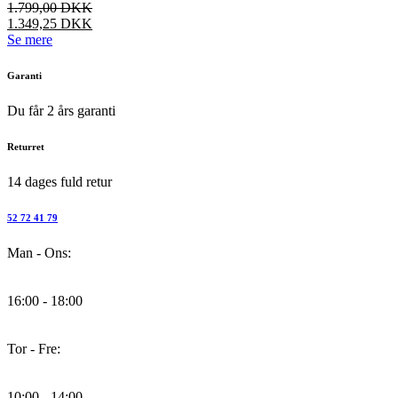
1.799,00
DKK
på
1.349,25
DKK
varesiden
Dette
Se mere
vare
har
Garanti
flere
varianter.
Du får 2 års garanti
Mulighederne
kan
Returret
vælges
på
14 dages fuld retur
varesiden
52 72 41 79
Man - Ons:
16:00 - 18:00
Tor - Fre:
10:00 - 14:00