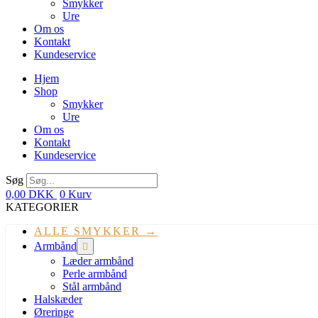
Smykker
Ure
Om os
Kontakt
Kundeservice
Hjem
Shop
Smykker
Ure
Om os
Kontakt
Kundeservice
Søg
0,00
DKK
0
Kurv
KATEGORIER
ALLE SMYKKER →
Armbånd
Læder armbånd
Perle armbånd
Stål armbånd
Halskæder
Øreringe