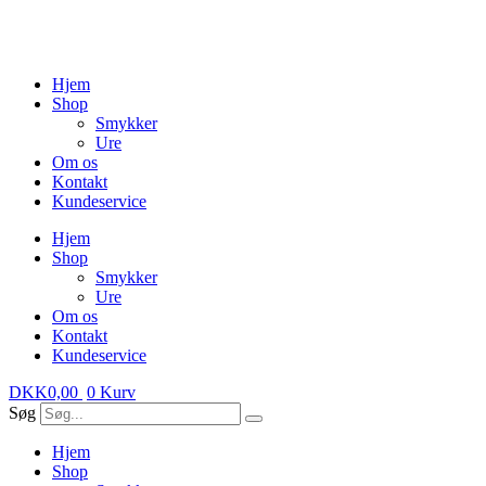
Videre
til
indhold
Hjem
Shop
Smykker
Ure
Om os
Kontakt
Kundeservice
Hjem
Shop
Smykker
Ure
Om os
Kontakt
Kundeservice
DKK
0,00
0
Kurv
Søg
Hjem
Shop