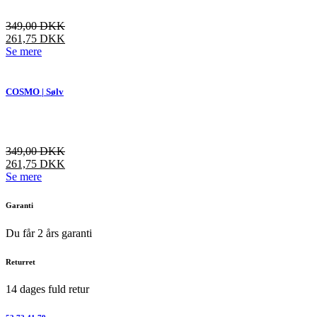
kan
vælges
349,00
DKK
på
261,75
DKK
varesiden
Dette
Se mere
vare
har
flere
COSMO | Sølv
varianter.
Mulighederne
kan
vælges
349,00
DKK
på
261,75
DKK
varesiden
Dette
Se mere
vare
har
Garanti
flere
varianter.
Du får 2 års garanti
Mulighederne
kan
Returret
vælges
på
14 dages fuld retur
varesiden