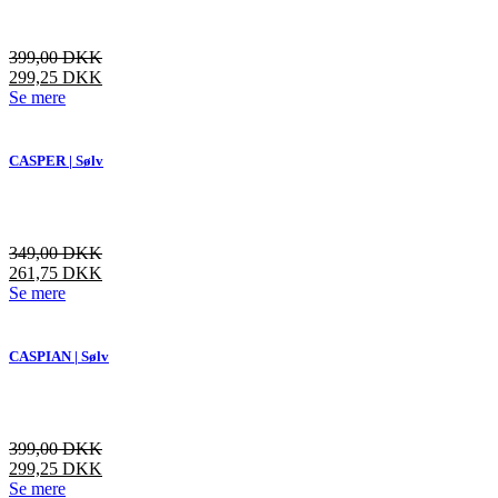
399,00
DKK
299,25
DKK
Dette
Se mere
vare
har
flere
CASPER | Sølv
varianter.
Mulighederne
kan
vælges
349,00
DKK
på
261,75
DKK
varesiden
Dette
Se mere
vare
har
flere
CASPIAN | Sølv
varianter.
Mulighederne
kan
vælges
399,00
DKK
på
299,25
DKK
varesiden
Dette
Se mere