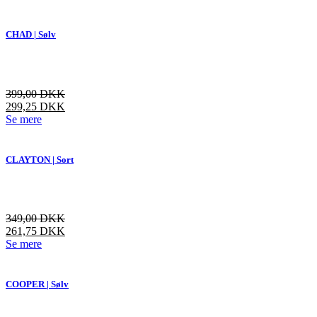
vare
har
flere
CHAD | Sølv
varianter.
Mulighederne
kan
vælges
399,00
DKK
på
299,25
DKK
varesiden
Dette
Se mere
vare
har
flere
CLAYTON | Sort
varianter.
Mulighederne
kan
vælges
349,00
DKK
på
261,75
DKK
varesiden
Dette
Se mere
vare
har
flere
COOPER | Sølv
varianter.
Mulighederne