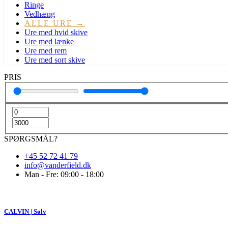
Ringe
Vedhæng
ALLE URE →
Ure med hvid skive
Ure med lænke
Ure med rem
Ure med sort skive
PRIS
SPØRGSMÅL?
+45 52 72 41 79
info@vanderfield.dk
Man - Fre: 09:00 - 18:00
CALVIN | Sølv