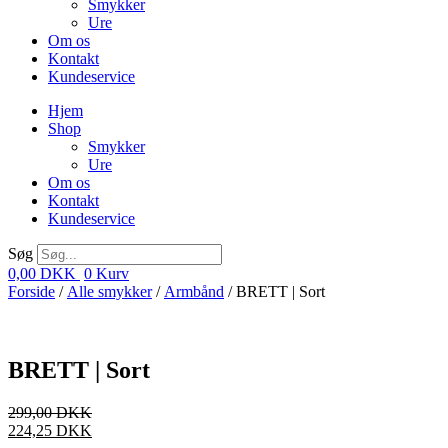
Smykker
Ure
Om os
Kontakt
Kundeservice
Hjem
Shop
Smykker
Ure
Om os
Kontakt
Kundeservice
Søg
0,00
DKK
0
Kurv
Forside
/
Alle smykker
/
Armbånd
/ BRETT | Sort
BRETT | Sort
299,00
DKK
224,25
DKK