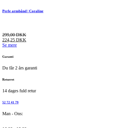
har
flere
Perle armbånd | Coraline
varianter.
Mulighederne
kan
vælges
299,00
DKK
på
224,25
DKK
varesiden
Dette
Se mere
vare
har
Garanti
flere
varianter.
Du får 2 års garanti
Mulighederne
kan
Returret
vælges
på
14 dages fuld retur
varesiden
52 72 41 79
Man - Ons: