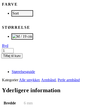
FARVE
Sort
STØRRELSE
Ryd
BRETT
|
Tilføj til kurv
Sort
antal
Størrelsesguide
Kategorier
Alle smykker
,
Armbånd
,
Perle armbånd
Yderligere information
Bredde
6 mm