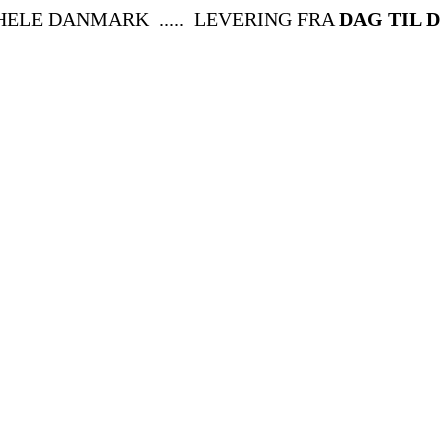
 DANMARK ..... LEVERING FRA
DAG TIL DAG
..