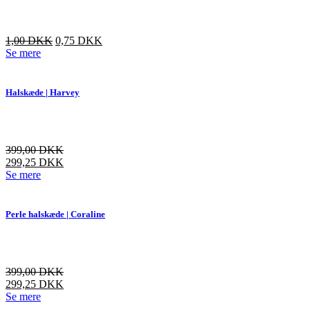
Den
Den
1,00
DKK
0,75
DKK
oprindelige
aktuelle
Se mere
pris
pris
var:
er:
3,00 DKK.
1,00 DKK.
Halskæde | Harvey
399,00
DKK
299,25
DKK
Dette
Se mere
vare
har
flere
Perle halskæde | Coraline
varianter.
Mulighederne
kan
vælges
399,00
DKK
på
299,25
DKK
varesiden
Dette
Se mere
vare