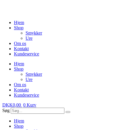
Videre
til
indhold
Hjem
Shop
Smykker
Ure
Om os
Kontakt
Kundeservice
Hjem
Shop
Smykker
Ure
Om os
Kontakt
Kundeservice
DKK
0,00
0
Kurv
Søg
Hjem
Shop