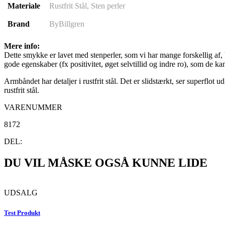
Materiale
Rustfrit Stål, Sten perler
Brand
ByBillgren
Mere info:
Dette smykke er lavet med stenperler, som vi har mange forskellig af, 
gode egenskaber (fx positivitet, øget selvtillid og indre ro), som de k
Armbåndet har detaljer i rustfrit stål. Det er slidstærkt, ser superflot u
rustfrit stål.
VARENUMMER
8172
DEL:
DU VIL MÅSKE OGSÅ KUNNE LIDE
UDSALG
Test Produkt