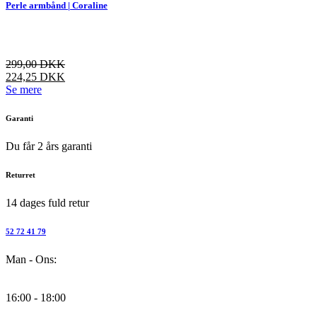
flere
Perle armbånd | Coraline
varianter.
Mulighederne
kan
vælges
299,00
DKK
på
224,25
DKK
varesiden
Dette
Se mere
vare
har
Garanti
flere
varianter.
Du får 2 års garanti
Mulighederne
kan
Returret
vælges
på
14 dages fuld retur
varesiden
52 72 41 79
Man - Ons:
16:00 - 18:00