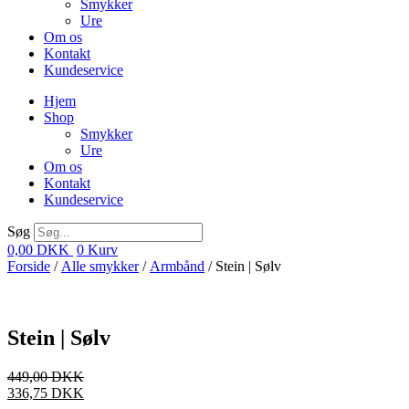
Smykker
Ure
Om os
Kontakt
Kundeservice
Hjem
Shop
Smykker
Ure
Om os
Kontakt
Kundeservice
Søg
0,00
DKK
0
Kurv
Forside
/
Alle smykker
/
Armbånd
/ Stein | Sølv
Stein | Sølv
449,00
DKK
336,75
DKK