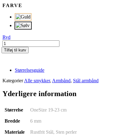
FARVE
Ryd
Stein
|
Tilføj til kurv
Sølv
antal
Størrelsesguide
Kategorier
Alle smykker
,
Armbånd
,
Stål armbånd
Yderligere information
Størrelse
OneSize 19-23 cm
Bredde
6 mm
Materiale
Rustfrit Stål, Sten perler