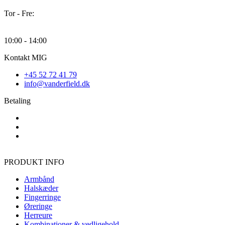
Tor - Fre:
10:00 - 14:00
Kontakt MIG
+45 52 72 41 79
info@vanderfield.dk
Betaling
PRODUKT INFO
Armbånd
Halskæder
Fingerringe
Øreringe
Herreure
Kombinationer & vedligehold