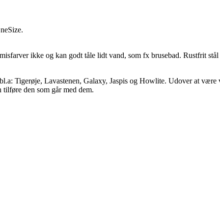
 OneSize.
d, misfarver ikke og kan godt tåle lidt vand, som fx brusebad. Rustfrit stål
bl.a: Tigerøje, Lavastenen, Galaxy, Jaspis og Howlite. Udover at være vi
an tilføre den som går med dem.