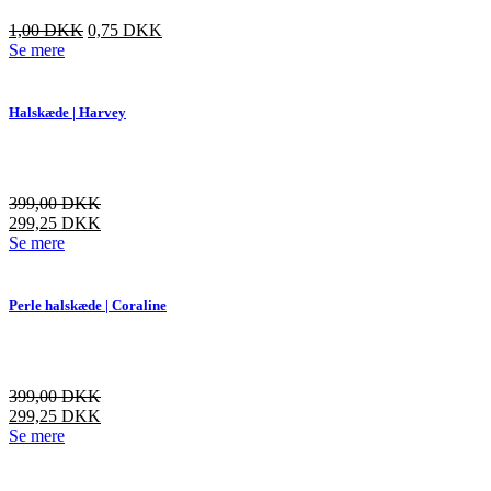
Den
Den
1,00
DKK
0,75
DKK
oprindelige
aktuelle
Se mere
pris
pris
var:
er:
3,00 DKK.
1,00 DKK.
Halskæde | Harvey
399,00
DKK
299,25
DKK
Dette
Se mere
vare
har
flere
Perle halskæde | Coraline
varianter.
Mulighederne
kan
vælges
399,00
DKK
på
299,25
DKK
varesiden
Dette
Se mere
vare
har