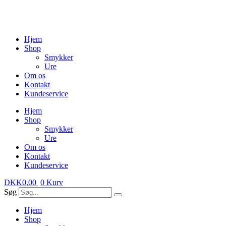
Videre
til
indhold
Hjem
Shop
Smykker
Ure
Om os
Kontakt
Kundeservice
Hjem
Shop
Smykker
Ure
Om os
Kontakt
Kundeservice
DKK
0,00
0
Kurv
Søg
Hjem
Shop