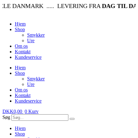
Videre
LE DANMARK ..... LEVERING FRA
DAG TIL DA
til
indhold
Hjem
Shop
Smykker
Ure
Om os
Kontakt
Kundeservice
Hjem
Shop
Smykker
Ure
Om os
Kontakt
Kundeservice
DKK
0,00
0
Kurv
Søg
Hjem
Shop