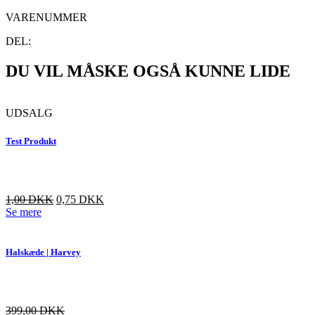
VARENUMMER
DEL:
DU VIL MÅSKE OGSÅ KUNNE LIDE
UDSALG
Test Produkt
Den
Den
1,00
DKK
0,75
DKK
oprindelige
aktuelle
Se mere
pris
pris
var:
er:
3,00 DKK.
1,00 DKK.
Halskæde | Harvey
399,00
DKK