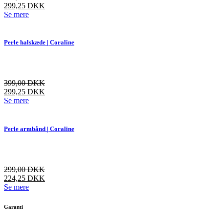
299,25
DKK
Dette
Se mere
vare
har
flere
Perle halskæde | Coraline
varianter.
Mulighederne
kan
vælges
399,00
DKK
på
299,25
DKK
varesiden
Dette
Se mere
vare
har
flere
Perle armbånd | Coraline
varianter.
Mulighederne
kan
vælges
299,00
DKK
på
224,25
DKK
varesiden
Dette
Se mere
vare
har
Garanti
flere