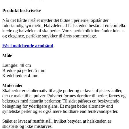
Produkt beskrivelse
Når det hårde i stålet møder det bløde i perlerne, opstår der
fuldstændig symmetri. Halvdelen af ​​halskæden består af en cordella-
kæde og halvdelen af ​​skalperler. Vores perlekollektion ånder luksus
og elegance, perfekte smykker til årets sommerdage.
Fås i matchende armbånd
Måle
Længde: 48 cm
Bredde på perler: 5 mm
Kædebredde: 4 mm
Materialer
Skalperler er et alternativ til ægte perler og er lavet af østersskaller,
der er malet til et pulver. Pulveret formes derefter til perler, farves og
belægges med naturlig perlemor. Til sidst påføres en beskyttende
belægning for yderligere glans. Et meget bedre alternativ end
syntetiske perler og er også mere holdbare end ferskvandsperler.
Stålet er lavet af rustfrit stål, hvilket betyder, at halskæden er
slidstærk og ikke misfarves.