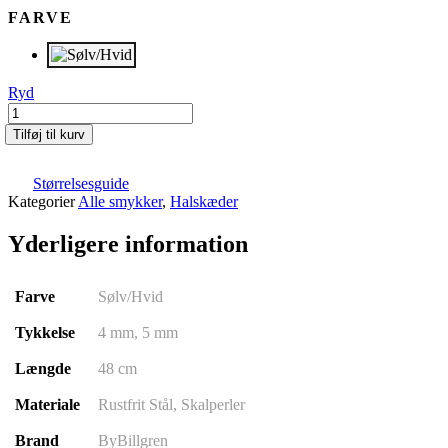
FARVE
Ryd
Perle
halskæde
Tilføj til kurv
|
Cordell
antal
Størrelsesguide
Kategorier
Alle smykker
,
Halskæder
Yderligere information
Farve
Sølv/Hvid
Tykkelse
4 mm, 5 mm
Længde
48 cm
Materiale
Rustfrit Stål, Skalperler
Brand
ByBillgren