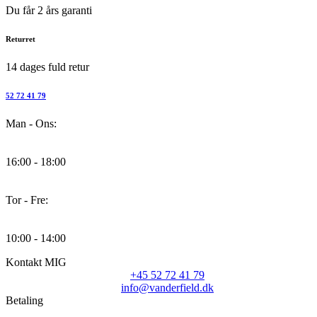
varianter.
Du får 2 års garanti
Mulighederne
kan
Returret
vælges
på
14 dages fuld retur
varesiden
52 72 41 79
Man - Ons:
16:00 - 18:00
Tor - Fre:
10:00 - 14:00
Kontakt MIG
+45 52 72 41 79
info@vanderfield.dk
Betaling