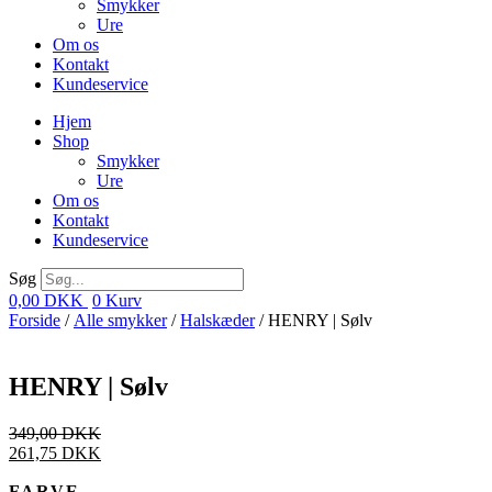
Smykker
Ure
Om os
Kontakt
Kundeservice
Hjem
Shop
Smykker
Ure
Om os
Kontakt
Kundeservice
Søg
0,00
DKK
0
Kurv
Forside
/
Alle smykker
/
Halskæder
/ HENRY | Sølv
HENRY | Sølv
349,00
DKK
261,75
DKK
FARVE