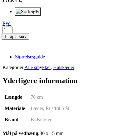
Ryd
HENRY
|
Tilføj til kurv
Sølv
antal
Størrelsesguide
Kategorier
Alle smykker
,
Halskæder
Yderligere information
Længde
70 cm
Materiale
Læder, Rustfrit Stål
Brand
ByBillgren
Mål på vedhæng:
30 x 15 mm