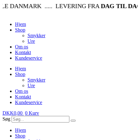
Videre
E DANMARK ..... LEVERING FRA
DAG TIL DAG
til
indhold
Hjem
Shop
Smykker
Ure
Om os
Kontakt
Kundeservice
Hjem
Shop
Smykker
Ure
Om os
Kontakt
Kundeservice
DKK
0,00
0
Kurv
Søg
Hjem
Shop