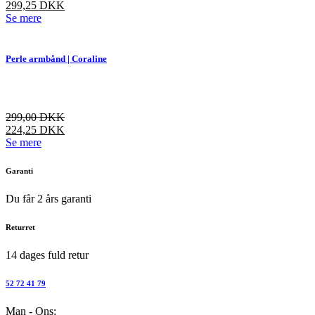
299,25
DKK
varesiden
Dette
Se mere
vare
har
flere
Perle armbånd | Coraline
varianter.
Mulighederne
kan
vælges
299,00
DKK
på
224,25
DKK
varesiden
Dette
Se mere
vare
har
Garanti
flere
varianter.
Du får 2 års garanti
Mulighederne
kan
Returret
vælges
på
14 dages fuld retur
varesiden
52 72 41 79
Man - Ons: