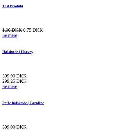
Test Produkt
Den
Den
1,00
DKK
0,75
DKK
oprindelige
aktuelle
Se mere
pris
pris
var:
er:
3,00 DKK.
1,00 DKK.
Halskæde | Harvey
399,00
DKK
299,25
DKK
Dette
Se mere
vare
har
flere
Perle halskæde | Coraline
varianter.
Mulighederne
kan
vælges
399,00
DKK
på