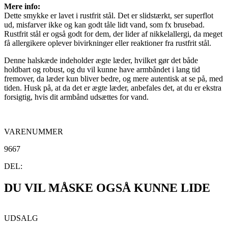
Mere info:
Dette smykke er lavet i rustfrit stål. Det er slidstærkt, ser superflot
ud, misfarver ikke og kan godt tåle lidt vand, som fx brusebad.
Rustfrit stål er også godt for dem, der lider af nikkelallergi, da meget
få allergikere oplever bivirkninger eller reaktioner fra rustfrit stål.
Denne halskæde indeholder ægte læder, hvilket gør det både
holdbart og robust, og du vil kunne have armbåndet i lang tid
fremover, da læder kun bliver bedre, og mere autentisk at se på, med
tiden. Husk på, at da det er ægte læder, anbefales det, at du er ekstra
forsigtig, hvis dit armbånd udsættes for vand.
VARENUMMER
9667
DEL:
DU VIL MÅSKE OGSÅ KUNNE LIDE
UDSALG