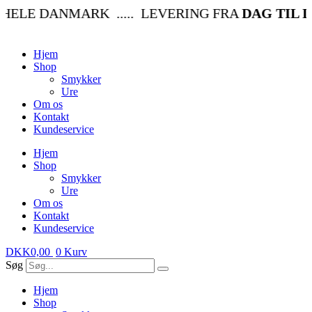
Videre
HELE DANMARK ..... LEVERING FRA
DAG TIL D
til
indhold
Hjem
Shop
Smykker
Ure
Om os
Kontakt
Kundeservice
Hjem
Shop
Smykker
Ure
Om os
Kontakt
Kundeservice
DKK
0,00
0
Kurv
Søg
Hjem
Shop