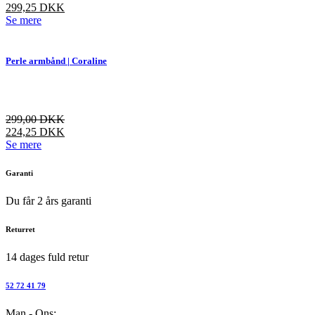
299,25
DKK
varesiden
Dette
Se mere
vare
har
flere
Perle armbånd | Coraline
varianter.
Mulighederne
kan
vælges
299,00
DKK
på
224,25
DKK
varesiden
Dette
Se mere
vare
har
Garanti
flere
varianter.
Du får 2 års garanti
Mulighederne
kan
Returret
vælges
på
14 dages fuld retur
varesiden
52 72 41 79
Man - Ons: