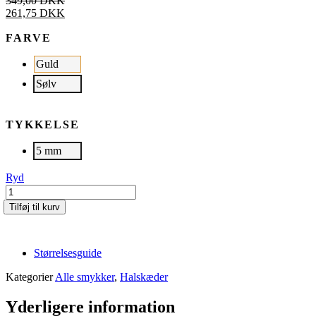
349,00
DKK
261,75
DKK
FARVE
Guld
Sølv
TYKKELSE
5 mm
Ryd
HAWK
|
Tilføj til kurv
Sølv
antal
Størrelsesguide
Kategorier
Alle smykker
,
Halskæder
Yderligere information