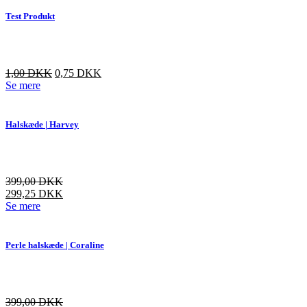
Test Produkt
Den
Den
1,00
DKK
0,75
DKK
oprindelige
aktuelle
Se mere
pris
pris
var:
er:
3,00 DKK.
1,00 DKK.
Halskæde | Harvey
399,00
DKK
299,25
DKK
Dette
Se mere
vare
har
flere
Perle halskæde | Coraline
varianter.
Mulighederne
kan
vælges
399,00
DKK
på