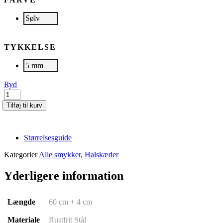
Sølv
TYKKELSE
5 mm
Ryd
HAMLET
|
Tilføj til kurv
Sølv
antal
Størrelsesguide
Kategorier
Alle smykker
,
Halskæder
Yderligere information
Længde
60 cm + 4 cm
Materiale
Rustfrit Stål