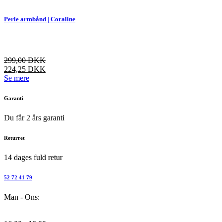
har
flere
Perle armbånd | Coraline
varianter.
Mulighederne
kan
vælges
299,00
DKK
på
224,25
DKK
varesiden
Dette
Se mere
vare
har
Garanti
flere
varianter.
Du får 2 års garanti
Mulighederne
kan
Returret
vælges
på
14 dages fuld retur
varesiden
52 72 41 79
Man - Ons: