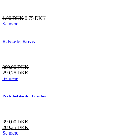
Den
Den
1,00
DKK
0,75
DKK
oprindelige
aktuelle
Se mere
pris
pris
var:
er:
3,00 DKK.
1,00 DKK.
Halskæde | Harvey
399,00
DKK
299,25
DKK
Dette
Se mere
vare
har
flere
Perle halskæde | Coraline
varianter.
Mulighederne
kan
vælges
399,00
DKK
på
299,25
DKK
varesiden
Dette
Se mere
vare