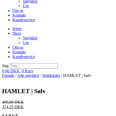
Smykker
Ure
Om os
Kontakt
Kundeservice
Hjem
Shop
Smykker
Ure
Om os
Kontakt
Kundeservice
Søg
0,00
DKK
0
Kurv
Forside
/
Alle smykker
/
Halskæder
/ HAMLET | Sølv
HAMLET | Sølv
499,00
DKK
374,25
DKK
FARVE