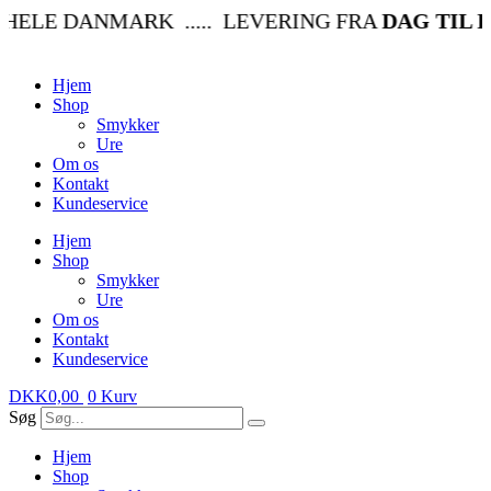
Videre
HELE DANMARK ..... LEVERING FRA
DAG TIL D
til
indhold
Hjem
Shop
Smykker
Ure
Om os
Kontakt
Kundeservice
Hjem
Shop
Smykker
Ure
Om os
Kontakt
Kundeservice
DKK
0,00
0
Kurv
Søg
Hjem
Shop