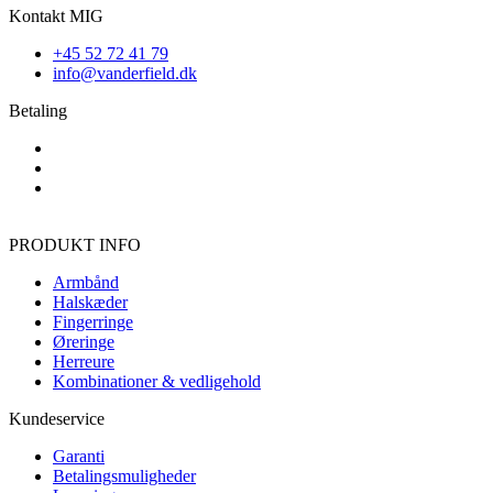
Kontakt MIG
+45 52 72 41 79
info@vanderfield.dk
Betaling
PRODUKT INFO
Armbånd
Halskæder
Fingerringe
Øreringe
Herreure
Kombinationer & vedligehold
Kundeservice
Garanti
Betalingsmuligheder