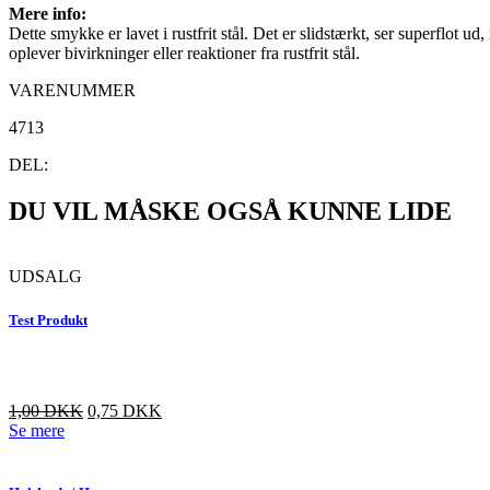
Mere info:
Dette smykke er lavet i rustfrit stål. Det er slidstærkt, ser superflot u
oplever bivirkninger eller reaktioner fra rustfrit stål.
VARENUMMER
4713
DEL:
DU VIL MÅSKE OGSÅ KUNNE LIDE
UDSALG
Test Produkt
Den
Den
1,00
DKK
0,75
DKK
oprindelige
aktuelle
Se mere
pris
pris
var:
er:
3,00 DKK.
1,00 DKK.