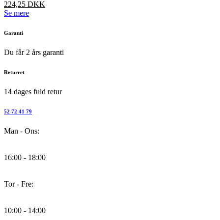
224,25
DKK
varesiden
Dette
Se mere
vare
har
Garanti
flere
varianter.
Du får 2 års garanti
Mulighederne
kan
Returret
vælges
på
14 dages fuld retur
varesiden
52 72 41 79
Man - Ons:
16:00 - 18:00
Tor - Fre:
10:00 - 14:00