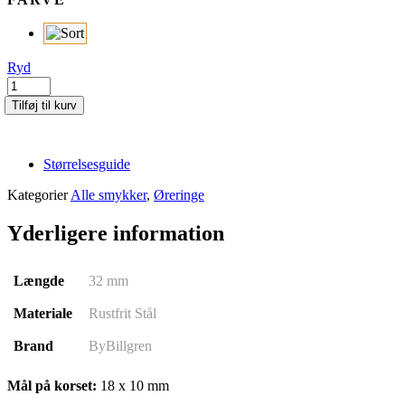
Ryd
Emir
|
Tilføj til kurv
Sort
antal
Størrelsesguide
Kategorier
Alle smykker
,
Øreringe
Yderligere information
Længde
32 mm
Materiale
Rustfrit Stål
Brand
ByBillgren
Mål på korset:
18 x 10 mm