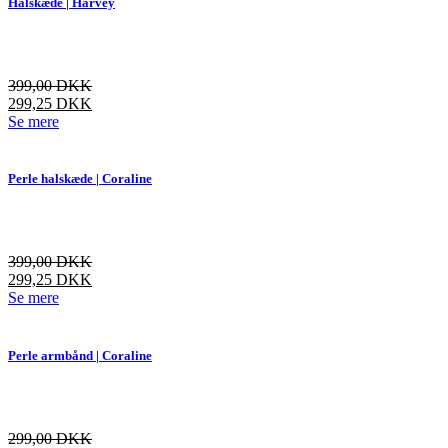
Halskæde | Harvey
399,00
DKK
299,25
DKK
Dette
Se mere
vare
har
flere
Perle halskæde | Coraline
varianter.
Mulighederne
kan
vælges
399,00
DKK
på
299,25
DKK
varesiden
Dette
Se mere
vare
har
flere
Perle armbånd | Coraline
varianter.
Mulighederne
kan
vælges
299,00
DKK
på