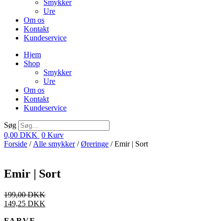
Smykker
Ure
Om os
Kontakt
Kundeservice
Hjem
Shop
Smykker
Ure
Om os
Kontakt
Kundeservice
Søg
0,00
DKK
0
Kurv
Forside
/
Alle smykker
/
Øreringe
/ Emir | Sort
Emir | Sort
199,00
DKK
149,25
DKK
FARVE