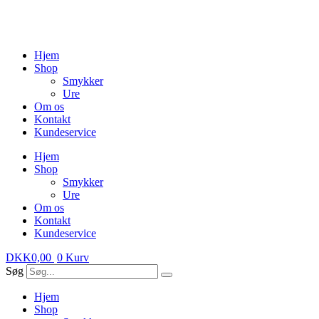
Videre
til
indhold
Hjem
Shop
Smykker
Ure
Om os
Kontakt
Kundeservice
Hjem
Shop
Smykker
Ure
Om os
Kontakt
Kundeservice
DKK
0,00
0
Kurv
Søg
Hjem
Shop