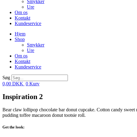
Smykker
Ure
Om os
Kontakt
Kundeservice
Hjem
Shop
Smykker
Ure
Om os
Kontakt
Kundeservice
Søg
0,00
DKK
0
Kurv
Inspiration 2
Bear claw lollipop chocolate bar donut cupcake. Cotton candy sweet r
pudding toffee macaroon donut tootsie roll.
Get the look: