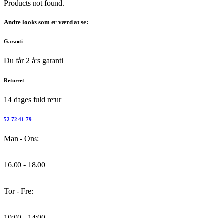
Products not found.
Andre looks som er værd at se:
Garanti
Du får 2 års garanti
Returret
14 dages fuld retur
52 72 41 79
Man - Ons:
16:00 - 18:00
Tor - Fre:
10:00 - 14:00