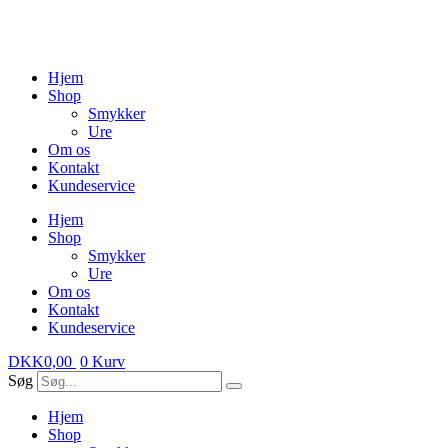
Videre
til
indhold
Hjem
Shop
Smykker
Ure
Om os
Kontakt
Kundeservice
Hjem
Shop
Smykker
Ure
Om os
Kontakt
Kundeservice
DKK
0,00
0
Kurv
Søg
Hjem
Shop