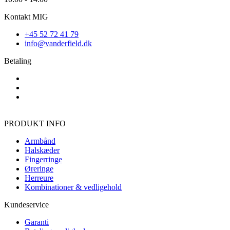
Kontakt MIG
+45 52 72 41 79
info@vanderfield.dk
Betaling
PRODUKT INFO
Armbånd
Halskæder
Fingerringe
Øreringe
Herreure
Kombinationer & vedligehold
Kundeservice
Garanti